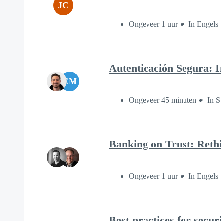
JC
Ongeveer 1 uur
In Engels
Autenticación Segura: I
CM
Ongeveer 45 minuten
In S
Banking on Trust: Rethi
Ongeveer 1 uur
In Engels
Best practices for secu