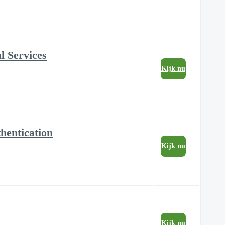
l Services
Kijk nu
hentication
Kijk nu
Kijk nu