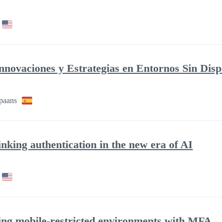
nnovaciones y Estrategias en Entornos Sin Disp
paans
nking authentication in the new era of AI
ring mobile-restricted environments with MFA