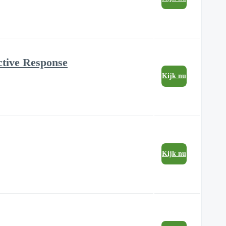
ctive Response
Kijk nu
Kijk nu