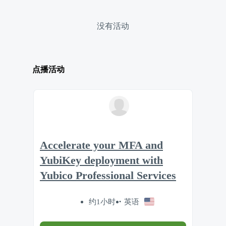
没有活动
点播活动
Accelerate your MFA and
YubiKey deployment with
Yubico Professional Services
约1小时
英语