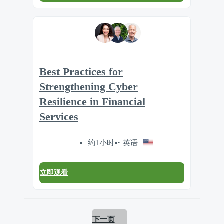
Best Practices for
Strengthening Cyber
Resilience in Financial
Services
约1小时
英语
立即观看
下一页