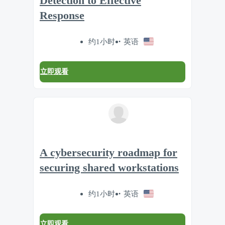
Detection to Effective
Response
约1小时
英语
立即观看
A cybersecurity roadmap for
securing shared workstations
约1小时
英语
立即观看