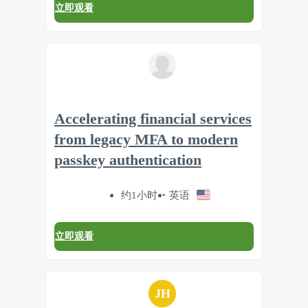
立即观看
Accelerating financial services
from legacy MFA to modern
passkey authentication
约1小时
英语
立即观看
JH