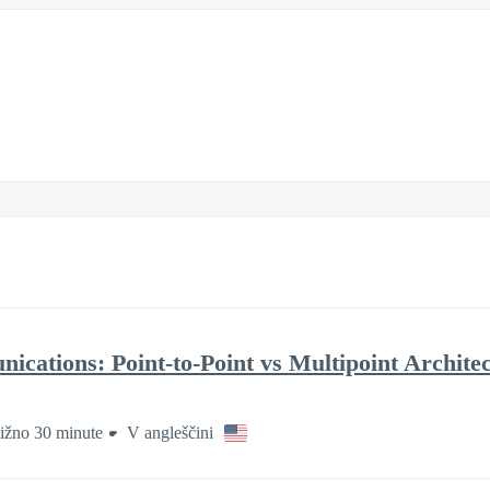
cations: Point-to-Point vs Multipoint Archite
ližno 30 minute
V angleščini