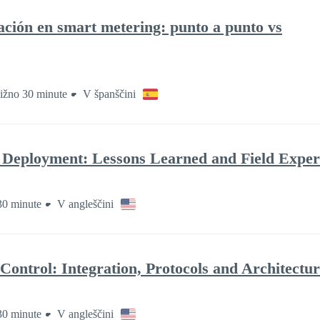
ación en smart metering: punto a punto vs
ližno 30 minute
V španščini
 Deployment: Lessons Learned and Field Exper
30 minute
V angleščini
ontrol: Integration, Protocols and Architectu
30 minute
V angleščini