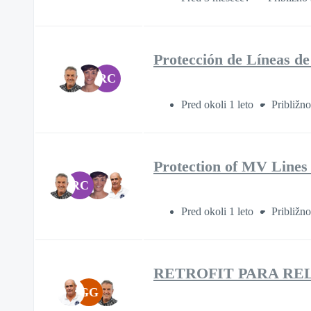
Protección de Líneas de
RC
Pred okoli 1 leto
Približn
Protection of MV Lines 
RC
Pred okoli 1 leto
Približn
RETROFIT PARA RE
GG