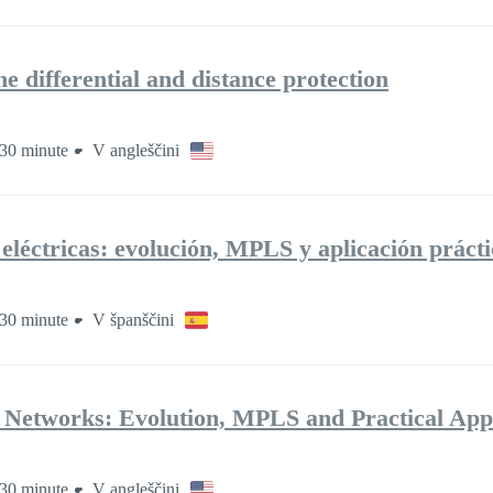
ne differential and distance protection
 30 minute
V angleščini
 eléctricas: evolución, MPLS y aplicación prácti
 30 minute
V španščini
r Networks: Evolution, MPLS and Practical Appl
 30 minute
V angleščini