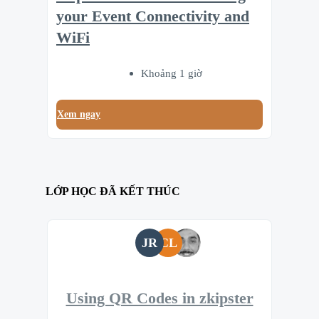
your Event Connectivity and
WiFi
Khoảng 1 giờ
Xem ngay
LỚP HỌC ĐÃ KẾT THÚC
JR
CL
Using QR Codes in zkipster