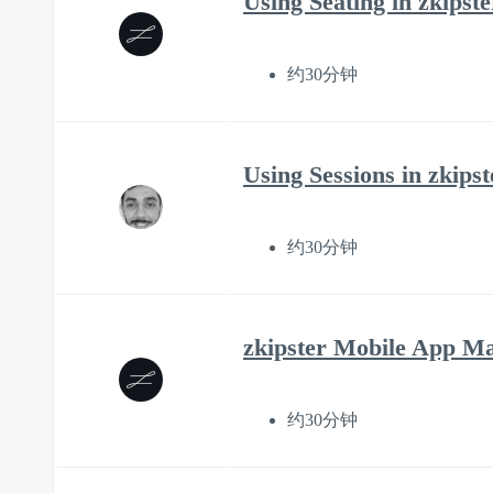
Using Seating in zkips
约30分钟
Using Sessions in zkip
约30分钟
zkipster Mobile App M
约30分钟