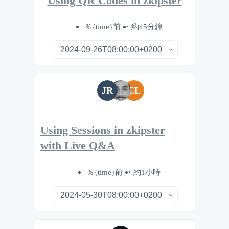
Using QR Codes in zkipster
％{time}前
約45分鐘
JR
CL
Using Sessions in zkipster
with Live Q&A
％{time}前
約1小時