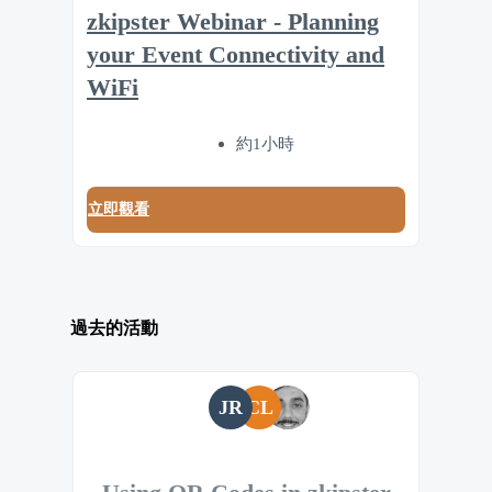
zkipster Webinar - Planning
your Event Connectivity and
WiFi
約1小時
立即觀看
過去的活動
JR
CL