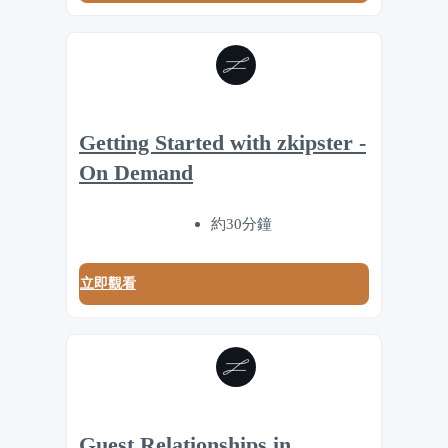
Getting Started with zkipster -
On Demand
約30分鐘
立即觀看
Guest Relationships in