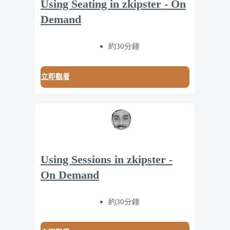
Using Seating in zkipster - On
Demand
約30分鐘
立即觀看
Using Sessions in zkipster -
On Demand
約30分鐘