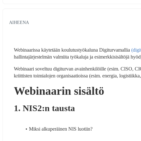
AIHEENA
Webinaarissa käytetään koulutustyökaluna Digiturvamallia 
(digi
hallintajärjestelmän valmiita työkaluja ja esimerkkisisältöjä hyö
Webinaari soveltuu digiturvan avainhenkilöille (esim. CISO, CIO
kriittisten toimialojen organisaatioissa (esim. energia, logistiikka
Webinaarin sisältö
1. NIS2:n tausta
Miksi alkuperäinen NIS luotiin?