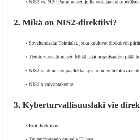
NIS2 vs. NIS: Parannukset, joilla vastataan alkuperäisen 
2. Mikä on NIS2-direktiivi?
Soveltamisala: Toimialat, jotka kuuluvat direktiivin piirii
Tietoturvavaatimukset: Mitkä asiat organisaation pitää 
NIS2-vaatimusten päällekkäisyys muiden tietoturvava
NIS2:n valvontakeinot
3. Kyberturvallisuuslaki vie direk
Erot direktiiviin
Täytäntöönpano muualla EU:ssa