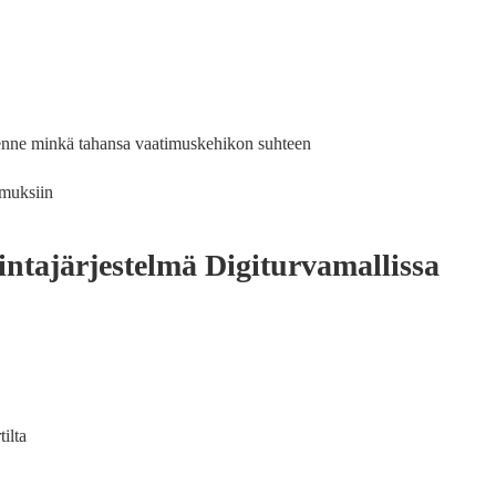
iutenne minkä tahansa vaatimuskehikon suhteen
imuksiin
intajärjestelmä Digiturvamallissa
ilta