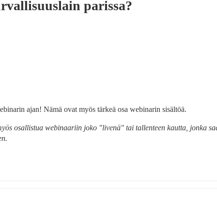
vallisuuslain parissa?
inarin ajan! Nämä ovat myös tärkeä osa webinarin sisältöä.
ös osallistua webinaariin joko "livenä" tai tallenteen kautta, jonka saa
en.