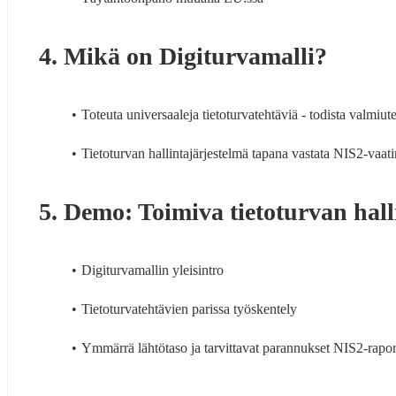
4. Mikä on Digiturvamalli?
Toteuta universaaleja tietoturvatehtäviä - todista valm
Tietoturvan hallintajärjestelmä tapana vastata NIS2-vaat
5. Demo: Toimiva tietoturvan hall
Digiturvamallin yleisintro
Tietoturvatehtävien parissa työskentely
Ymmärrä lähtötaso ja tarvittavat parannukset NIS2-raport