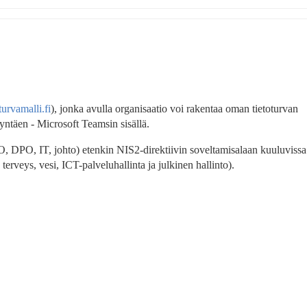
turvamalli.fi
), jonka avulla organisaatio voi rakentaa oman tietoturvan 
dyntäen - Microsoft Teamsin sisällä.
, DPO, IT, johto) etenkin NIS2-direktiivin soveltamisalaan kuuluvissa 
, terveys, vesi, ICT-palveluhallinta ja julkinen hallinto).