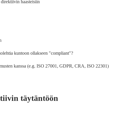
direktiivin haasteisiin
n
huolehtia kuntoon ollakseen "compliant"?
atimusten kanssa (e.g. ISO 27001, GDPR, CRA, ISO 22301)
tiivin täytäntöön