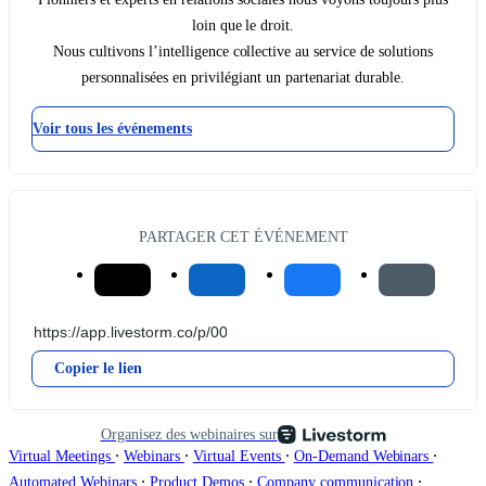
loin que le droit.
Nous cultivons l’intelligence collective au service de solutions
personnalisées en privilégiant un partenariat durable.
Voir tous les événements
PARTAGER CET ÉVÉNEMENT
Copier le lien
Organisez des webinaires sur
∙
∙
∙
∙
Virtual Meetings
Webinars
Virtual Events
On-Demand Webinars
∙
∙
∙
Automated Webinars
Product Demos
Company communication