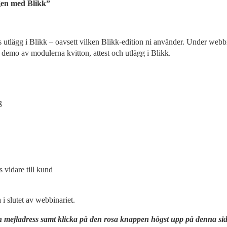
gen med Blikk”
 utlägg i Blikk – oavsett vilken Blikk-edition ni använder. Under webbin
demo av modulerna kvitton, attest och utlägg i Blikk.
g
s vidare till kund
 i slutet av webbinariet.
in mejladress samt klicka på den rosa knappen högst upp på denna si