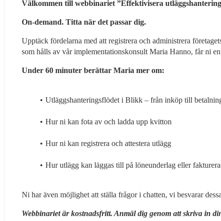
Välkommen till webbinariet ”Effektivisera utläggshanterin
On-demand. Titta när det passar dig.
Upptäck fördelarna med att registrera och administrera företagets
som hålls av vår implementationskonsult Maria Hanno, får ni en 
Under 60 minuter berättar Maria mer om:
Utläggshanteringsflödet i Blikk – från inköp till betalnin
Hur ni kan fota av och ladda upp kvitton
Hur ni kan registrera och attestera utlägg
Hur utlägg kan läggas till på löneunderlag eller fakturera
Ni har även möjlighet att ställa frågor i chatten, vi besvarar dessa
Webbinariet är kostnadsfritt. Anmäl dig genom att skriva in d