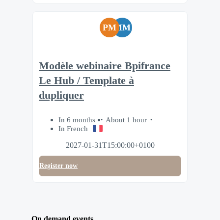
PM
MM
Modèle webinaire Bpifrance
Le Hub / Template à
dupliquer
In 6 months
About 1 hour
In French
2027-01-31T15:00:00+0100
Register now
On demand events