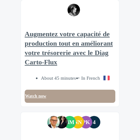
Augmentez votre capacité de
production tout en améliorant
votre trésorerie avec le Diag
Carto-Flux
About 45 minutes
In French
Watch now
BM
NN
PK
4