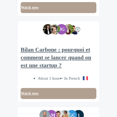
Watch now
JG
Bilan Carbone : pourquoi et
comment se lancer quand on
est une startup ?
About 1 hour
In French
Watch now
AM
GC
1