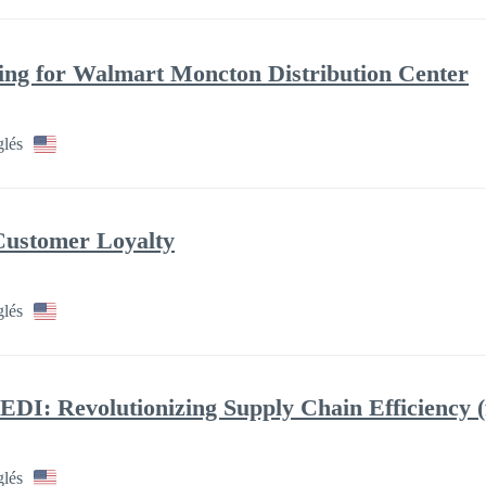
g for Walmart Moncton Distribution Center
glés
Customer Loyalty
glés
EDI: Revolutionizing Supply Chain Efficiency (
glés