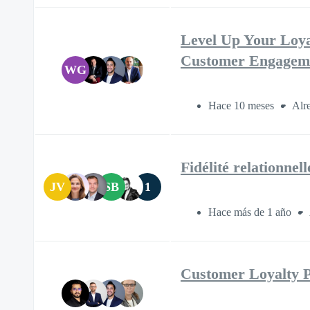
Level Up Your Loya
Customer Engagem
WG
Hace 10 meses
Alr
Fidélité relationnel
JV
SB
1
Hace más de 1 año
Customer Loyalty Pr