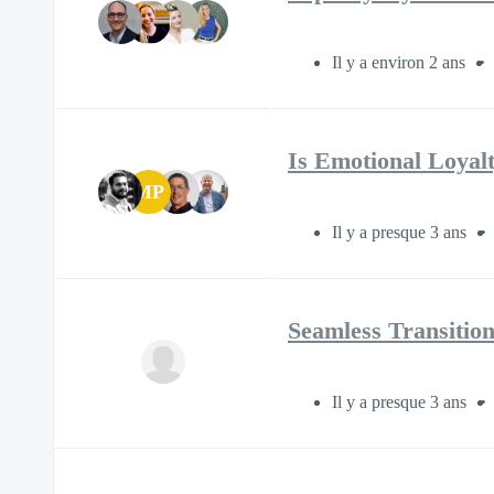
Il y a environ 2 ans
Is Emotional Loyal
MP
Il y a presque 3 ans
Seamless Transition
Il y a presque 3 ans