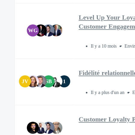
Level Up Your Loya
Customer Engagem
WG
Il y a 10 mois
Envir
Fidélité relationnel
JV
SB
1
Il y a plus d'un an
E
Customer Loyalty Pr