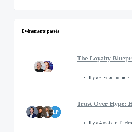
Événements passés
The Loyalty Bluepr
Il y a environ un mois
Trust Over Hype: H
TP
Il y a 4 mois
Enviro