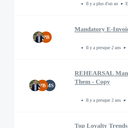
Il y a plus d'un an
E
Mandatory E-Invoic
PB
Il y a presque 2 ans
REHEARSAL Mandato
Them - Copy
PB
MS
Il y a presque 2 ans
Top Loyalty Trends: