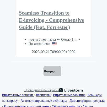
Seamless Transition to
E‑invoicing ‑ Comprehensive
Guide (feat. Forrester)
почти 3 лет назад
Около 1 ч.
По-английски
2023-09-21T09:00:00+0200
Вперед
Проводите вебинары на
∙
∙
∙
Виртуальные встречи
Вебинары
Виртуальные события
Вебинары
∙
∙
по запросу
Автоматизированные вебинары
Демонстрации продукта
∙
∙
∙
Корпоративные коммуникации
Обучение клиентов
Сессии