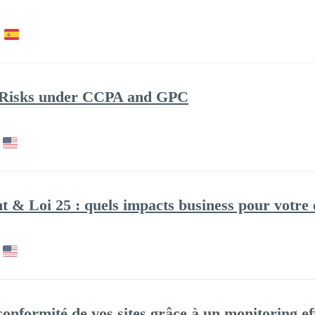
 Risks under CCPA and GPC
 & Loi 25 : quels impacts business pour votre 
 conformité de vos sites grâce à un monitoring ef