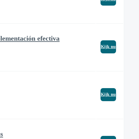
lementación efectiva
Kijk nu
Kijk nu
os