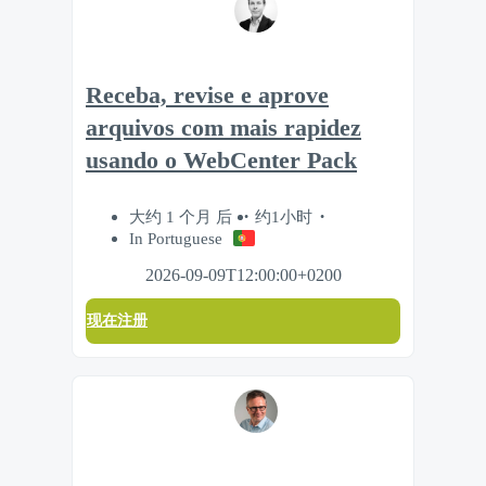
Receba, revise e aprove
arquivos com mais rapidez
usando o WebCenter Pack
大约 1 个月 后
约1小时
In Portuguese
2026-09-09T12:00:00+0200
现在注册