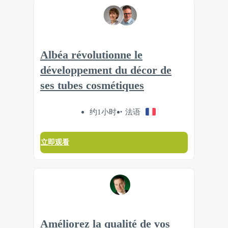
Albéa révolutionne le
développement du décor de
ses tubes cosmétiques
约1小时
法语
立即观看
Améliorez la qualité de vos