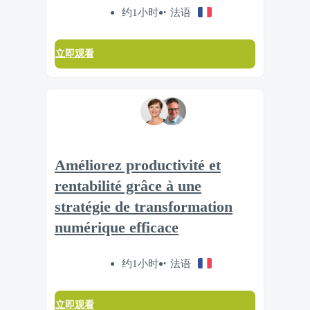
约1小时
法语
立即观看
Améliorez productivité et
rentabilité grâce à une
stratégie de transformation
numérique efficace
约1小时
法语
立即观看