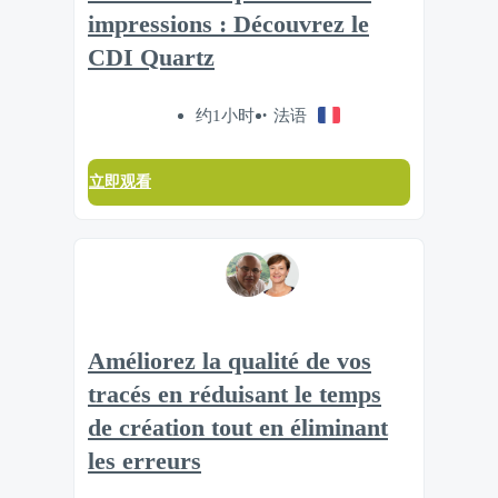
impressions : Découvrez le
CDI Quartz
约1小时
法语
立即观看
Améliorez la qualité de vos
tracés en réduisant le temps
de création tout en éliminant
les erreurs