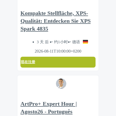
Kompakte Stellfläche, XPS-
Qualität: Entdecken Sie XPS
Spark 4835
3 天 后
约1小时
德语
2026-08-11T10:00:00+0200
现在注册
ArtPro+ Expert Hour |
Agosto26 - Português