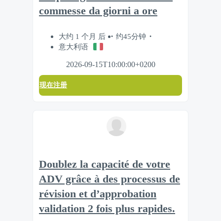
commesse da giorni a ore
大约 1 个月 后
约45分钟
意大利语
2026-09-15T10:00:00+0200
现在注册
Doublez la capacité de votre
ADV grâce à des processus de
révision et d’approbation
validation 2 fois plus rapides.