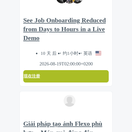
See Job Onboarding Reduced
from Days to Hours in a Live
Demo
10 天 后
约1小时
英语
2026-08-19T02:00:00+0200
现在注册
Giải pháp tạo ảnh Flexo phù