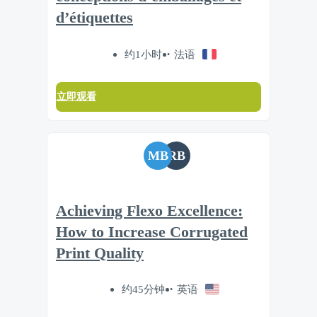
d’étiquettes
约1小时
法语
立即观看
MB
RB
Achieving Flexo Excellence:
How to Increase Corrugated
Print Quality
约45分钟
英语