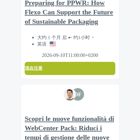
Preparing for PPWR: How
Flexo Can Support the Future
of Sustainable Packaging
大约 1 个月 后
约1小时
英语
2026-09-10T11:00:00+0200
现在注册
DF
Scopri le nuove funzionalità di
WebCenter Pack: Riduci i
tempi di gestione delle nuove