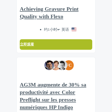
Achieving Gravure Print
Quality with Flexo
约1小时
英语
立即观看
FC
AG3M augmente de 30% sa
productivité avec Color
Preflight sur les presses
numériques HP Indigo