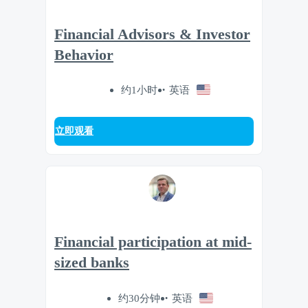
Financial Advisors & Investor
Behavior
约1小时
英语
立即观看
Financial participation at mid-
sized banks
约30分钟
英语