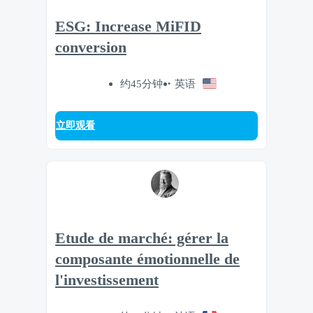
ESG: Increase MiFID
conversion
约45分钟
英语
立即观看
Etude de marché: gérer la
composante émotionnelle de
l'investissement