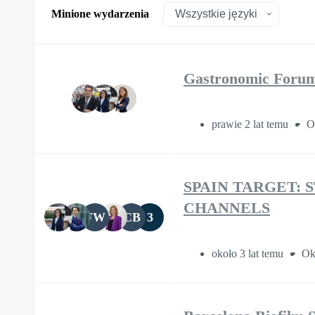
Minione wydarzenia
Gastronomic Forum 
prawie 2 lat temu
O
SPAIN TARGET: 
CHANNELS
FW
CB
3
około 3 lat temu
Ok