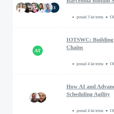
Barcelona Biofilm 
3
ponad 3 lat temu
Ok
IOTSWC: Building De
Chains
AT
ponad 4 lat temu
Ok
How AI and Advance
Scheduling Agility
ponad 4 lat temu
Ok