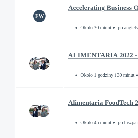
Accelerating Business O
FW
Około 30 minut
po angiel
ALIMENTARIA 2022 - O
Około 1 godziny i 30 minut
Alimentaria FoodTech 2
Około 45 minut
po hiszpa