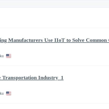
ing Manufacturers Use IIoT to Solve Common 
sku
e Transportation Industry_1
sku