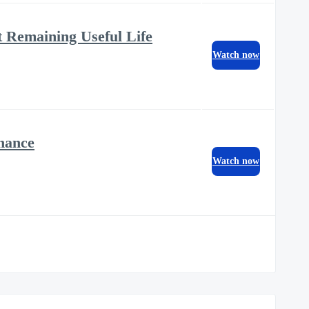
t Remaining Useful Life
Watch now
nance
Watch now