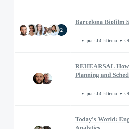
Barcelona Biofilm 
2
ponad 4 lat temu
Ok
REHEARSAL How AI 
Planning and Schedu
ponad 4 lat temu
Ok
Today's World: Eng
Analytics