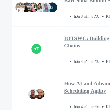
Barcelona Biofilm 
3
hơn 3 năm trước
Kh
IOTSWC: Building De
Chains
AT
hơn 4 năm trước
Kh
How AI and Advance
Scheduling Agility
hơn 4 năm trước
Kh