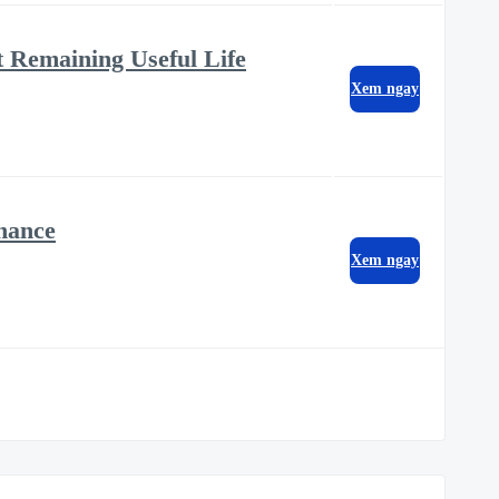
t Remaining Useful Life
Xem ngay
nance
Xem ngay