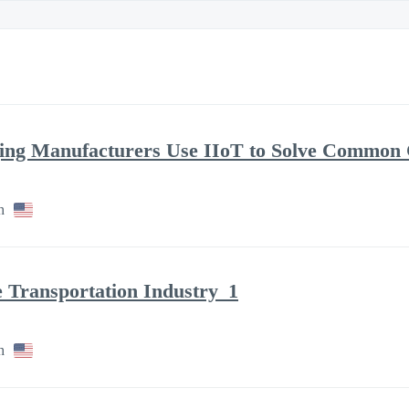
ing Manufacturers Use IIoT to Solve Common 
h
e Transportation Industry_1
h