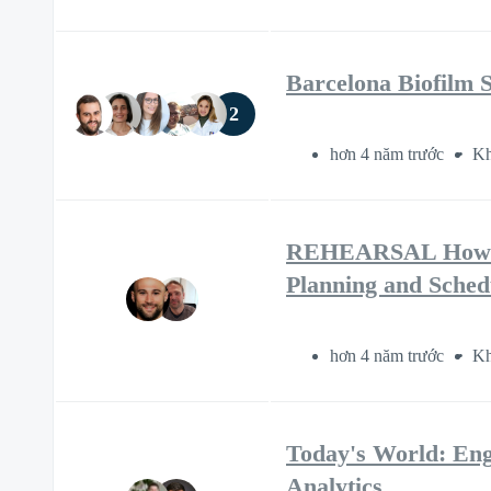
Barcelona Biofilm 
2
hơn 4 năm trước
Kh
REHEARSAL How AI 
Planning and Schedu
hơn 4 năm trước
Kh
Today's World: Eng
Analytics