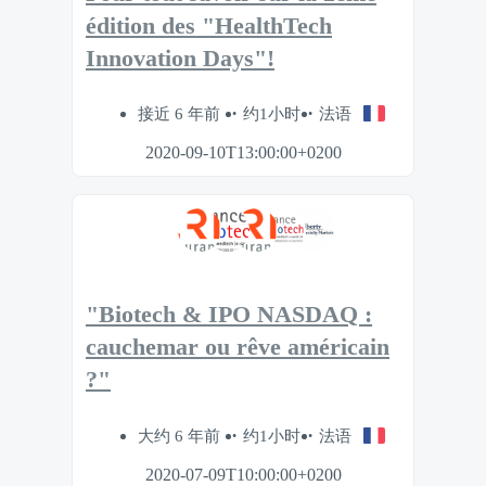
édition des "HealthTech
Innovation Days"!
接近 6 年前
约1小时
法语
2020-09-10T13:00:00+0200
"Biotech & IPO NASDAQ :
cauchemar ou rêve américain
?"
大约 6 年前
约1小时
法语
2020-07-09T10:00:00+0200