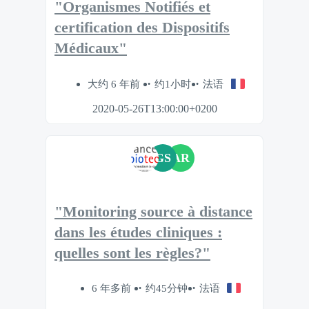
"Organismes Notifiés et
certification des Dispositifs
Médicaux"
大约 6 年前
约1小时
法语
2020-05-26T13:00:00+0200
GS
AR
"Monitoring source à distance
dans les études cliniques :
quelles sont les règles?"
6 年多前
约45分钟
法语