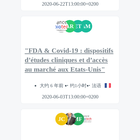
2020-06-22T13:00:00+0200
AR
ET
AM
"FDA & Covid-19 : dispositifs
d’études cliniques et d’accès
au marché aux Etats-Unis"
大约 6 年前
约1小时
法语
2020-06-03T13:00:00+0200
JC
MF