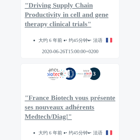
"Driving Supply Chain
Productivity in cell and gene
therapy clinical trials"
大约 6 年前
约45分钟
法语
2020-06-26T15:00:00+0200
3
"France Biotech vous présente
ses nouveaux adhérents
Medtech/Diag!"
大约 6 年前
约45分钟
法语