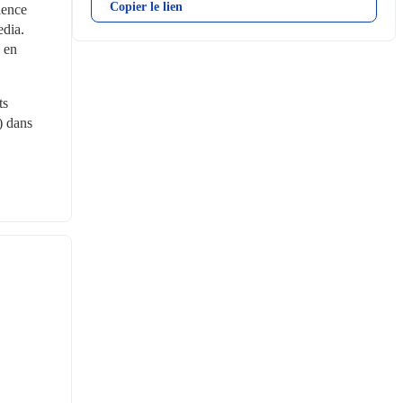
Copier le lien
ence 
dia. 
 en 
s 
 dans 