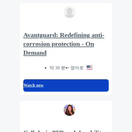
Avantguard: Redefining anti-
corrosion protection - On
Demand
약 30 분
영어로
Watch now