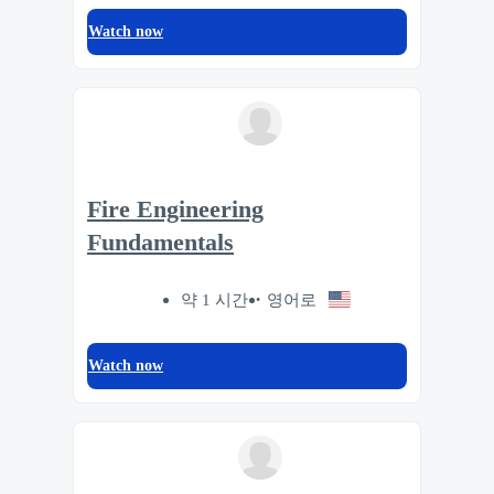
Watch now
Fire Engineering
Fundamentals
약 1 시간
영어로
Watch now