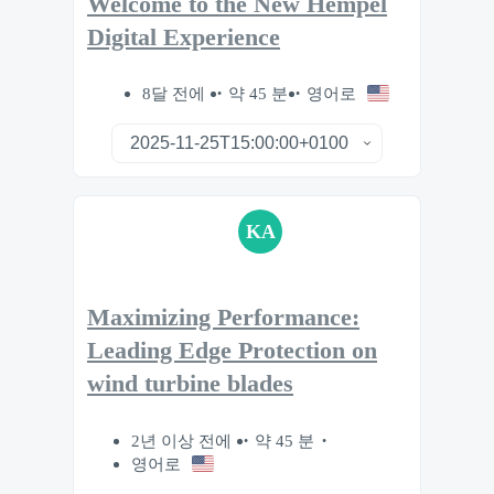
Welcome to the New Hempel
Digital Experience
8달 전에
약 45 분
영어로
KA
Maximizing Performance:
Leading Edge Protection on
wind turbine blades
2년 이상 전에
약 45 분
영어로