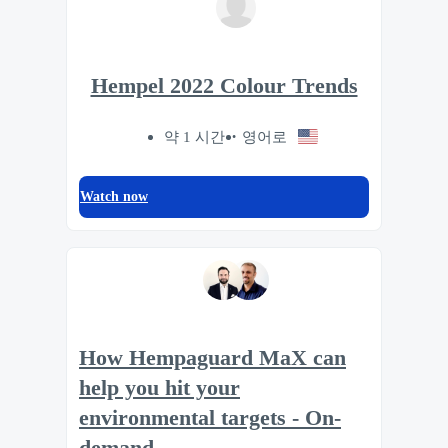
Hempel 2022 Colour Trends
약 1 시간
영어로
Watch now
How Hempaguard MaX can
help you hit your
environmental targets - On-