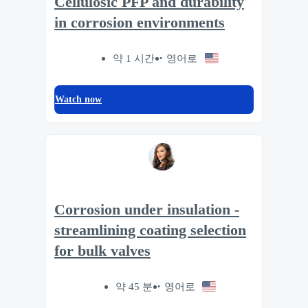
Cellulosic PFP and durability
in corrosion environments
약 1 시간
영어로
Watch now
Corrosion under insulation -
streamlining coating selection
for bulk valves
약 45 분
영어로