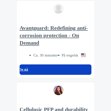
Avantguard: Redefining anti-
corrosion protection - On
Demand
Ca. 30 minutter
På engelsk
Se nå
Cellulosic PFP and durability