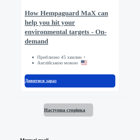
How Hempaguard MaX can
help you hit your
environmental targets - On-
demand
Приблизно 45 хвилин
Англійською мовою
Дивитися зараз
Наступна сторінка