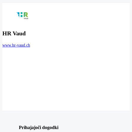
HR Vaud
www.hr-vaud.ch
Prihajajoči dogodki