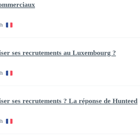
 commerciaux
ch
liser ses recrutements au Luxembourg ?
ch
liser ses recrutements ? La réponse de Hunteed
ch