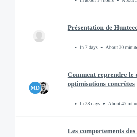
In about 14 hours
About 3
Présentation de Hunteed
In 7 days
About 30 minut
Comment reprendre le co
optimisations concrètes
MD
In 28 days
About 45 minu
Les comportements des 