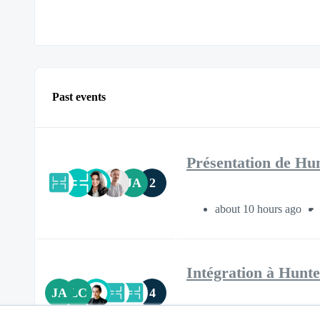
Past events
Présentation de Hun
JA
2
about 10 hours ago
Intégration à Hunte
JA
LC
4
1 day ago
About 30