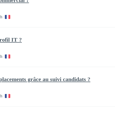
ommercial ?
ch
ofil IT ?
ch
lacements grâce au suivi candidats ?
ch