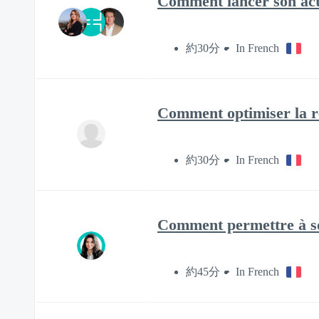
Comment lancer son acti
約30分
In French
Comment optimiser la re
約30分
In French
Comment permettre à son
約45分
In French