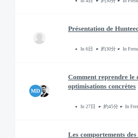
In 4日
約30分
In Fren
Présentation de Hunteed
In 6日
約30分
In Fren
Comment reprendre le co
optimisations concrètes
MD
In 27日
約45分
In Fre
Les comportements des 