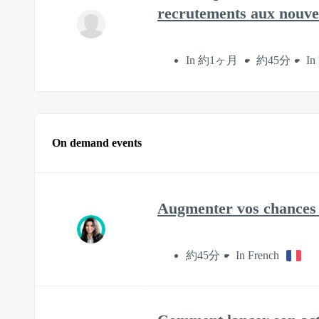
recrutements aux nouvel
In 約1ヶ月
約45分
In
On demand events
Augmenter vos chances
約45分
In French