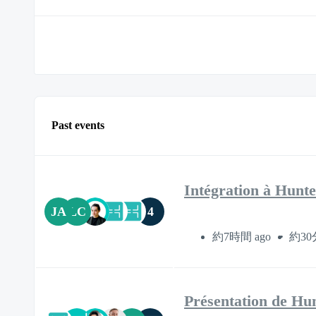
Past events
Intégration à Hunte
JA
LC
4
約7時間 ago
約30
Présentation de Hun