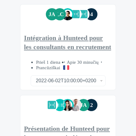
JA
LC
4
Intégration à Hunteed pour
les consultants en recrutement
Prieš 1 diena
Apie 30 minučių
Prancūziškai
JA
2
Présentation de Hunteed pour