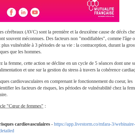
es cérébraux (AVC) sont la première et la deuxième cause de décès chez
sont souvent méconnues. Des facteurs non "modifiables", comme l'âge ou
 plus vulnérable à 3 périodes de sa vie : la contraception, durant la gross
isques que les hommes.
z la femme, cette action se décline en un cycle de 5 séances dont une sur
alimentation et une sur la gestion du stress à travers la cohérence cardia
sques cardiovasculaires en comprenant le fonctionnement du coeur, les 
ifier les facteurs de risques, les périodes de vulnérabilité chez la fem
aire.
 cycle "Cœur de femmes"
 :
risques cardiovasculaires
 - 
https://app.livestorm.co/mfara-3/webinaire
detailed