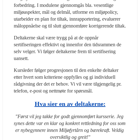
forbedring. I modulene gjennomgås bla. vesentlige 
miljøaspekter, mål og delmål, utforme en miljøpolicy, 
utarbeider en plan for tiltak, innrapportering, evaluerer 
måloppnåelse og til slutt gjennomføre korrigerende tiltak.
Deltakerne skal være trygg på at de oppnår 
sertifiseringen effektivt og innenfor den tidsrammen de 
selv velger. Vi følger deltakerne frem til sertifisering 
uansett.
Kursleder følger progresjonen til den enkelte deltaker 
etter hvert som kriteriene oppfylles og gi individuell 
rådgivning der det er behov. Vi vil være tilgjengelig pr. 
telefon, e-post og nettmøte for spørsmål.
Hva sier en av deltakerne:
"Først vil jeg takke for godt gjennomført kursserie. Jeg 
synes dette var en klar og konkret rettledning for oss som 
er nybegynnere innen Miljøfyrtårn og bærekraft. Veldig 
oversiktlig og greit!"