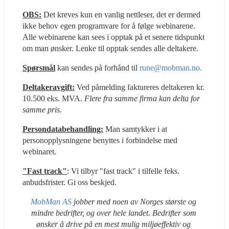
OBS:
 Det kreves kun en vanlig nettleser, det er dermed 
ikke behov egen programvare for å følge webinarene. 
Alle webinarene kan sees i opptak på et senere tidspunkt 
om man ønsker. Lenke til opptak sendes alle deltakere.
Spørsmål
 kan sendes på forhånd til 
rune@mobman.no.
Deltakeravgift:
Ved påmelding faktureres deltakeren kr. 
10.500 eks. MVA. 
Flere fra samme firma kan delta for 
samme pris.
Persondatabehandling:
 Man samtykker i at 
personopplysningene benyttes i forbindelse med 
webinaret.
"Fast track"
: Vi tilbyr "fast track" i tilfelle feks. 
anbudsfrister. Gi oss beskjed.
MobMan AS
 jobber med noen av Norges største og 
mindre bedrifter, og over hele landet. Bedrifter som 
ønsker å drive på en mest mulig miljøeffektiv og 