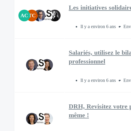
Les initiatives solida
AC
TC
Il y a environ 6 ans
Env
Salariés, utilisez le b
professionnel
Il y a environ 6 ans
Env
DRH, Revisitez votre 
même !