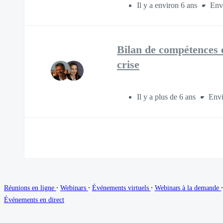
Il y a environ 6 ans
Env
Bilan de compétences 
crise
Il y a plus de 6 ans
Envi
∙
∙
∙
Réunions en ligne
Webinars
Événements virtuels
Webinars à la demande
Événements en direct