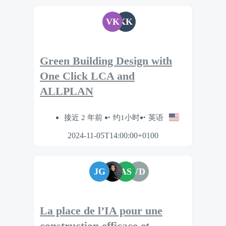
VK
KK
Green Building Design with
One Click LCA and
ALLPLAN
接近 2 年前
约1小时
英语
2024-11-05T14:00:00+0100
JG
AS
VD
La place de l’IA pour une
construction efficace et