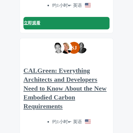
约1小时
英语
立即观看
SJ
CALGreen: Everything
Architects and Developers
Need to Know About the New
Embodied Carbon
Requirements
约1小时
英语