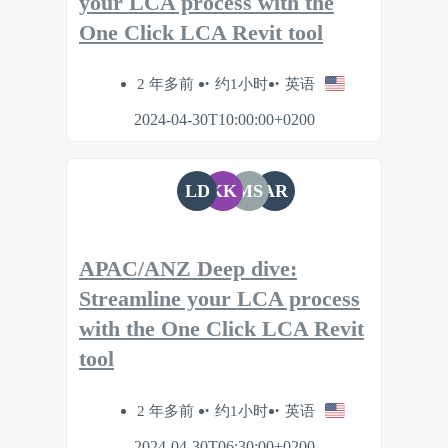
your LCA process with the
One Click LCA Revit tool
2 年多前
约1小时
英语
2024-04-30T10:00:00+0200
LD
KK
MS
AR
APAC/ANZ Deep dive:
Streamline your LCA process
with the One Click LCA Revit
tool
2 年多前
约1小时
英语
2024-04-30T06:30:00+0200