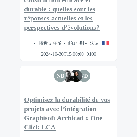
durable : quelles sont les
réponses actuelles et les
perspectives d’évolutions?
接近 2 年前
约1小时
法语
2024-10-30T15:00:00+0100
NB
VD
Optimisez la durabilité de vos
projets avec l’intégration
Graphisoft Archicad x One
Click LCA