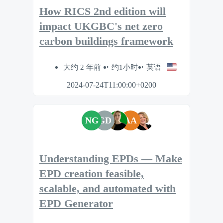
How RICS 2nd edition will
impact UKGBC's net zero
carbon buildings framework
大约 2 年前
约1小时
英语
2024-07-24T11:00:00+0200
NG
GD
AA
Understanding EPDs — Make
EPD creation feasible,
scalable, and automated with
EPD Generator