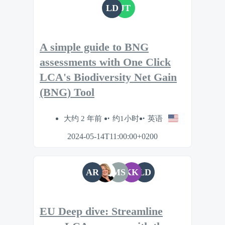
LD
JT
A simple guide to BNG
assessments with One Click
LCA's Biodiversity Net Gain
(BNG) Tool
大约 2 年前
约1小时
英语
2024-05-14T11:00:00+0200
AR
MS
KK
LD
EU Deep dive: Streamline