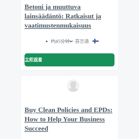
Betoni ja muuttuva
lainsäädäntö: Ratkaisut ja
vaatimustenmukaisuus
约45分钟
芬兰语
立即观看
Buy Clean Policies and EPDs:
How to Help Your Business
Succeed