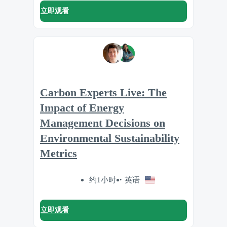
立即观看
Carbon Experts Live: The
Impact of Energy
Management Decisions on
Environmental Sustainability
Metrics
约1小时
英语
立即观看