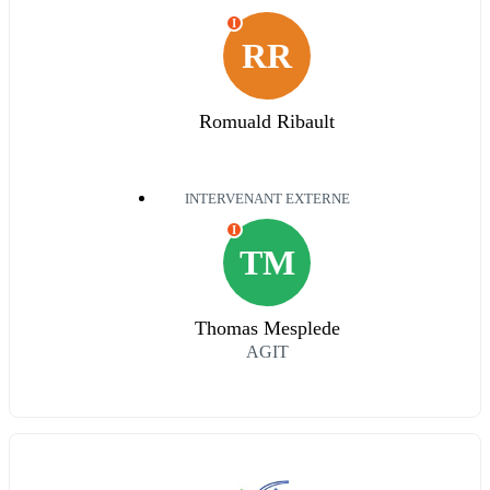
I
RR
Romuald Ribault
INTERVENANT EXTERNE
I
TM
Thomas Mesplede
AGIT