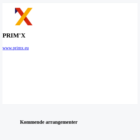
PRIM'X
www.primx.eu
Kommende arrangementer