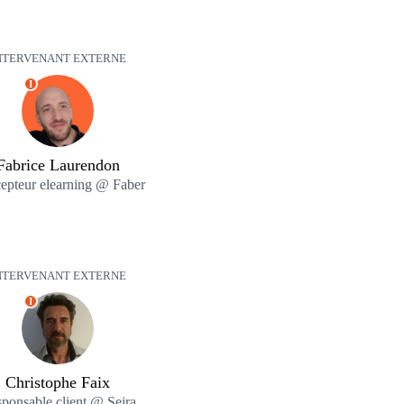
NTERVENANT EXTERNE
I
Fabrice Laurendon
epteur elearning @ Faber
NTERVENANT EXTERNE
I
Christophe Faix
ponsable client @ Seira