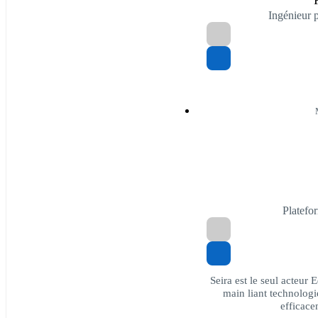
Ingénieur 
Platefo
Seira est le seul acteur
main liant technolog
efficace