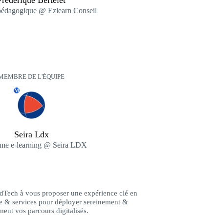
Frédérique Bertelet
pédagogique @ Ezlearn Conseil
MEMBRE DE L'ÉQUIPE
M
Seira Ldx
rme e-learning @ Seira LDX
 EdTech à vous proposer une expérience clé en
ie & services pour déployer sereinement &
ment vos parcours digitalisés.