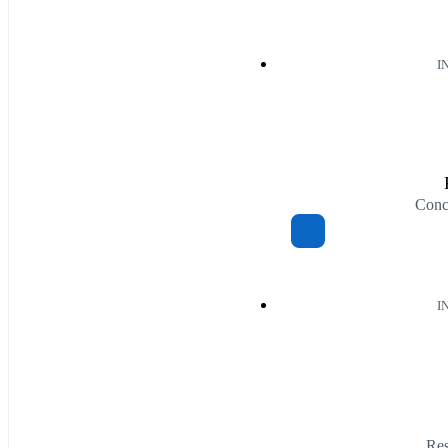
I
Conc
I
Res