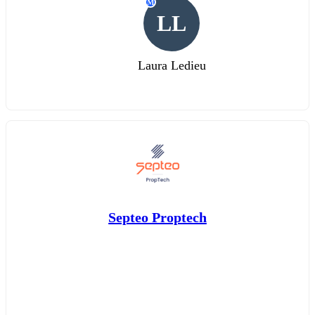
M
LL
Laura Ledieu
Septeo Proptech