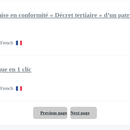
e en conformité « Décret tertiaire » d’un patr
 French
ue en 1 clic
 French
Previous page
Next page