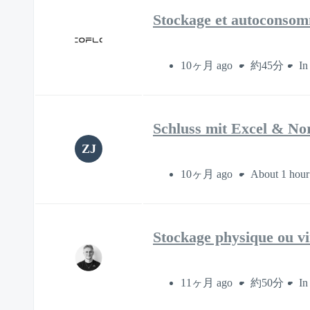
Stockage et autoconsomm
10ヶ月 ago
約45分
In
Schluss mit Excel & No
ZJ
10ヶ月 ago
About 1 hour
Stockage physique ou vi
11ヶ月 ago
約50分
In