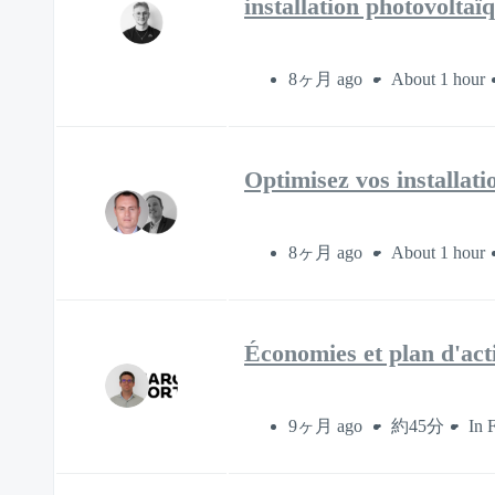
installation photovoltaï
8ヶ月 ago
About 1 hour
Optimisez vos installatio
8ヶ月 ago
About 1 hour
Économies et plan d'ac
9ヶ月 ago
約45分
In 