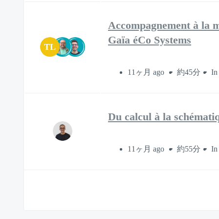
Accompagnement à la mis
Gaïa éCo Systems
TL
11ヶ月 ago
約45分
In
Du calcul à la schématiq
11ヶ月 ago
約55分
In