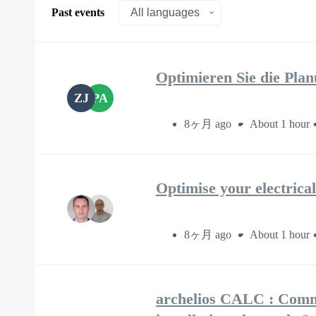
Past events
Optimieren Sie die Pla
ZJ
PA
8ヶ月 ago
About 1 hour
Optimise your electrical
8ヶ月 ago
About 1 hour
archelios CALC : Comme