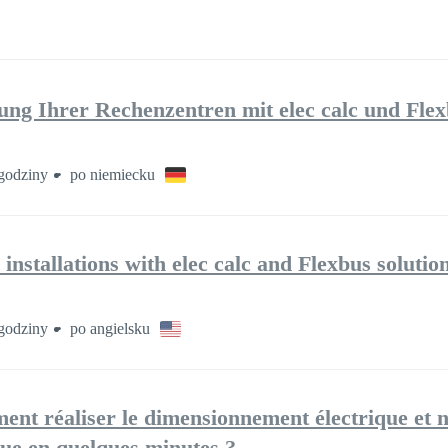
nung Ihrer Rechenzentren mit elec calc und Fl
godziny
po niemiecku
 installations with elec calc and Flexbus solutio
godziny
po angielsku
nt réaliser le dimensionnement électrique et 
que en quelques minutes ?