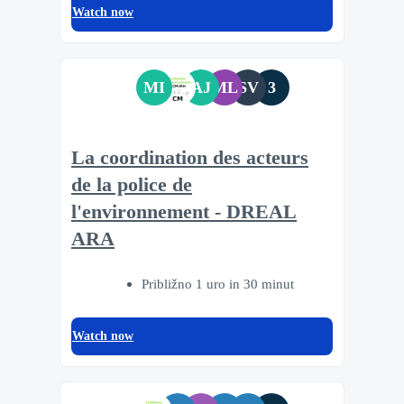
Watch now
MI
AJ
ML
SV
3
La coordination des acteurs
de la police de
l'environnement - DREAL
ARA
Približno 1 uro in 30 minut
Watch now