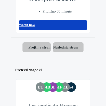
Približno 30 minute
Watch now
Prejšnja stran
Naslednja stran
Pretekli dogodki
ET
MB
BF
MF
ML
54
Les jeudis du Paysage