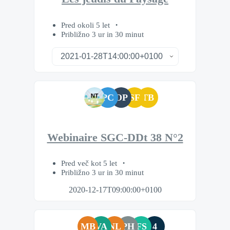
Pred okoli 5 let
Približno 3 ur in 30 minut
PC
OP
SF
TB
Webinaire SGC-DDt 38 N°2
Pred več kot 5 let
Približno 3 ur in 30 minut
2020-12-17T09:00:00+0100
MB
VA
NL
PH
FS
4