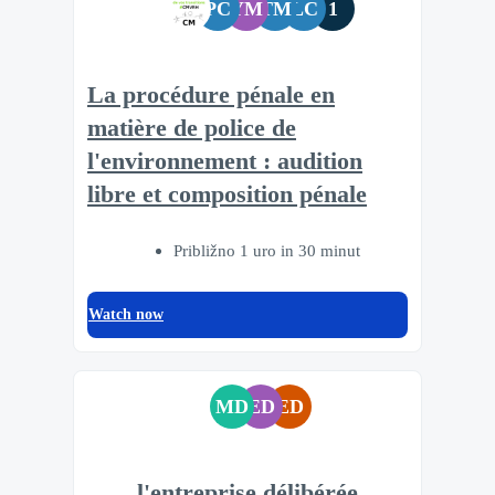
PC
YM
TM
LC
1
La procédure pénale en
matière de police de
l'environnement : audition
libre et composition pénale
Približno 1 uro in 30 minut
Watch now
MD
ED
ED
l'entreprise délibérée