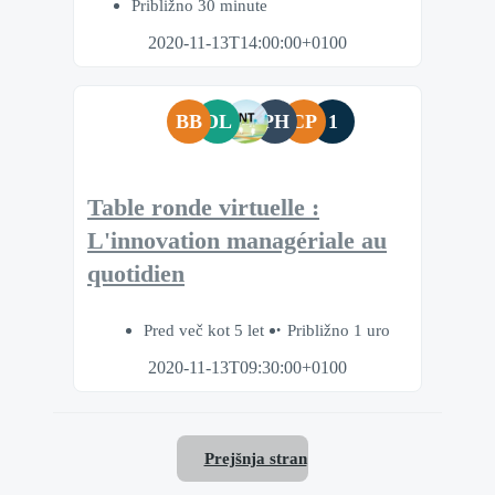
Približno 30 minute
2020-11-13T14:00:00+0100
BB
DL
PH
CP
1
Table ronde virtuelle :
L'innovation managériale au
quotidien
Pred več kot 5 let
Približno 1 uro
2020-11-13T09:30:00+0100
Prejšnja stran