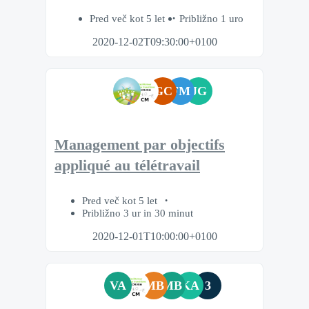
Pred več kot 5 let
Približno 1 uro
2020-12-02T09:30:00+0100
GC
FM
JG
Management par objectifs
appliqué au télétravail
Pred več kot 5 let
Približno 3 ur in 30 minut
2020-12-01T10:00:00+0100
VA
MB
MB
KA
3