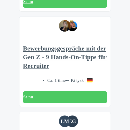
Se nu
Bewerbungsgespräche mit der
Gen Z - ㅤㅤㅤㅤㅤㅤㅤㅤㅤ9 Hands-On-Tipps für
Recruiter
Ca. 1 time
På tysk
Se nu
LM
EG