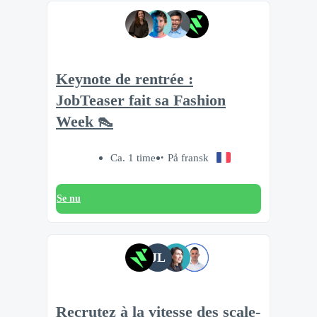
Keynote de rentrée :
JobTeaser fait sa Fashion
Week 👠
Ca. 1 time
På fransk
Se nu
JL
Recrutez à la vitesse des scale-