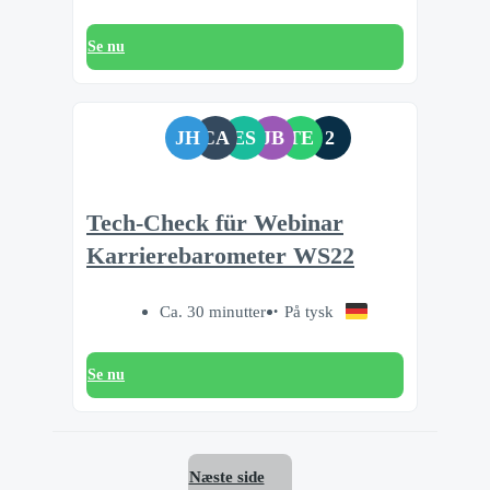
Se nu
JH
CA
ES
JB
TE
2
Tech-Check für Webinar
Karrierebarometer WS22
Ca. 30 minutter
På tysk
Se nu
Næste side